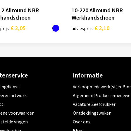
12 Allround NBR
10-220 Allround NBR
handschoen
Werkhandschoen
€ 2,05
€ 2,10
prijs
adviesprijs
tenservice
Informatie
tingdienst
Verkoopmedewerk(st)er Bin
veren artwork
Algemeen Productiemedewe
ct
Vacature Zeefdrukker
ene voorwaarden
Ontdekkingsweken
estelde vragen
Over ons
everklaring
Blog