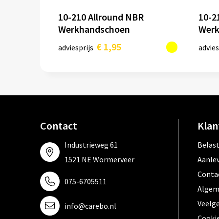
10-210 Allround NBR
10-2
Werkhandschoen
Werk
€ 1,95
adviesprijs
advies
Contact
Klan
Industrieweg 61
Belas
1521 NE Wormerveer
Aanle
Conta
075-6705511
Algem
Veelg
info@carebo.nl
Cooki