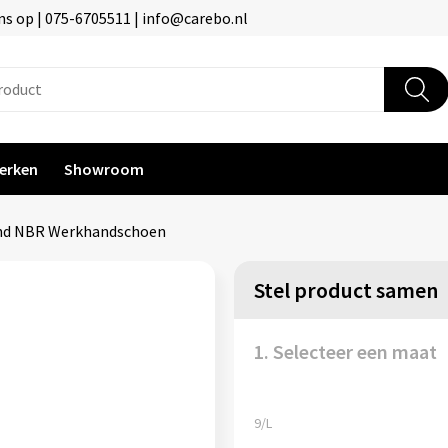
s op | 075-6705511 | info@carebo.nl
erken
Showroom
und NBR Werkhandschoen
Stel product samen
1. Selecteer een maat
9/L