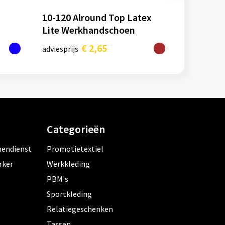
10-120 Alround Top Latex
Lite Werkhandschoen
€ 2,65
adviesprijs
Categorieën
nendienst
Promotietextiel
rker
Werkkleding
PBM's
Sportkleding
Relatiegeschenken
Tassen