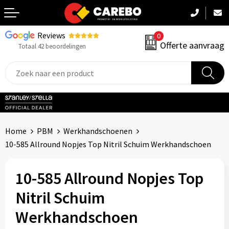
Reviews
0
Terug
Offerte aanvraag
Totaal 42 beoordelingen
Promotiekleding
Werkkleding
Sportkleding
Home
PBM
Werkhandschoenen
PBM
10-585 Allround Nopjes Top Nitril Schuim Werkhandschoen
Caps, Mutsen & Sjaals
10-585 Allround Nopjes Top
Handdoeken & Dekens
Nitril Schuim
Werkhandschoen
Kinderkleding