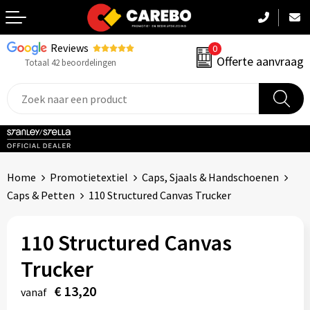
Reviews
0
Terug
Offerte aanvraag
Totaal 42 beoordelingen
Promotiekleding
Werkkleding
Sportkleding
Home
Promotietextiel
Caps, Sjaals & Handschoenen
PBM
Caps & Petten
110 Structured Canvas Trucker
Caps, Mutsen & Sjaals
110 Structured Canvas
Handdoeken & Dekens
Trucker
Kinderkleding
€ 13,20
vanaf