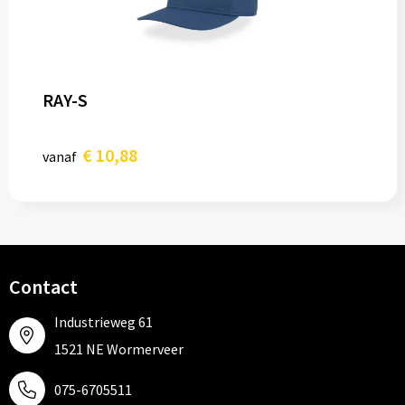
RAY-S
€ 10,88
vanaf
Contact
Industrieweg 61
1521 NE Wormerveer
075-6705511