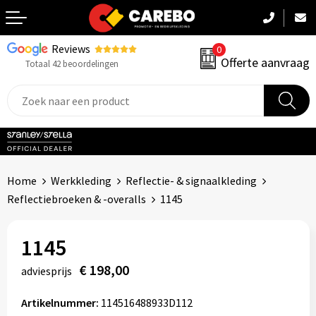
Reviews
0
Terug
Offerte aanvraag
Totaal 42 beoordelingen
Promotiekleding
Werkkleding
Sportkleding
Home
Werkkleding
Reflectie- & signaalkleding
PBM
Reflectiebroeken & -overalls
1145
Caps, Mutsen & Sjaals
1145
Handdoeken & Dekens
€ 198,00
adviesprijs
Kinderkleding
Artikelnummer:
114516488933D112