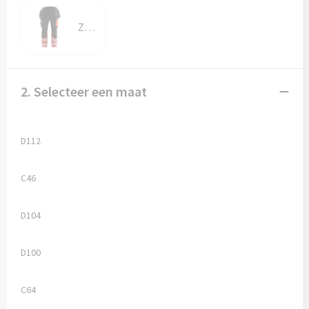
Zwart/High Vis Rood
2. Selecteer een maat
D112
C46
D104
D100
C64