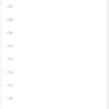
C62
C60
C58
C56
C54
C52
C50
C48