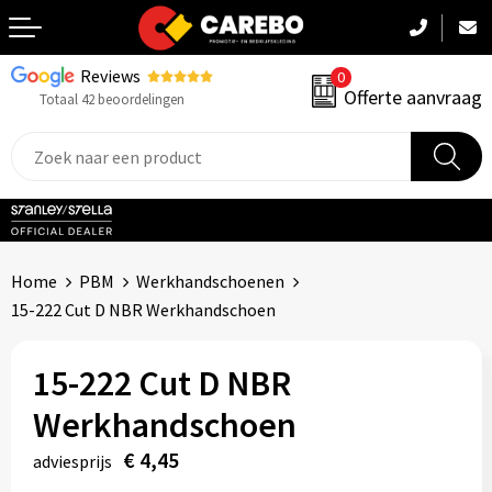
Reviews
0
Terug
Offerte aanvraag
Totaal 42 beoordelingen
Promotiekleding
Werkkleding
Sportkleding
Home
PBM
Werkhandschoenen
PBM
15-222 Cut D NBR Werkhandschoen
Caps, Mutsen & Sjaals
15-222 Cut D NBR
Handdoeken & Dekens
Werkhandschoen
€ 4,45
Kinderkleding
adviesprijs