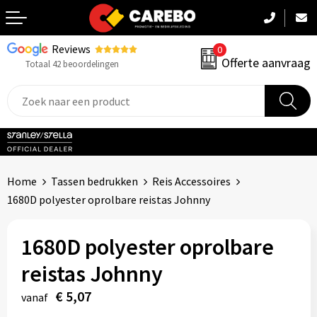
Reviews
0
Terug
Offerte aanvraag
Totaal 42 beoordelingen
Promotiekleding
Werkkleding
Sportkleding
Home
Tassen bedrukken
Reis Accessoires
PBM
1680D polyester oprolbare reistas Johnny
Caps, Mutsen & Sjaals
1680D polyester oprolbare
Handdoeken & Dekens
reistas Johnny
€ 5,07
Kinderkleding
vanaf