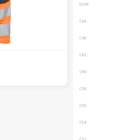
D104
C64
C46
C62
C60
C58
C56
C54
C52