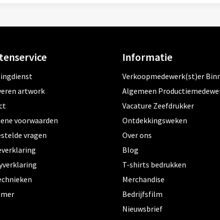
tenservice
Informatie
tingdienst
Verkoopmedewerk(st)er Bin
veren artwork
Algemeen Productiemedewe
ct
Vacature Zeefdrukker
ene voorwaarden
Ontdekkingsweken
estelde vragen
Over ons
everklaring
Blog
yverklaring
T-shirts bedrukken
echnieken
Merchandise
aimer
Bedrijfsfilm
Nieuwsbrief