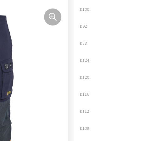
D100
D92
D88
D124
D120
D116
D112
D108