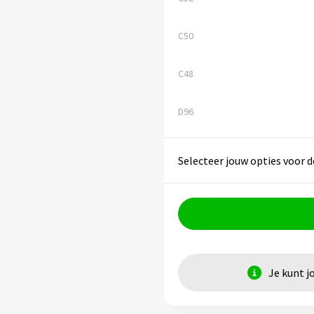
C50
C48
D96
Selecteer jouw opties voor d
Je kunt j