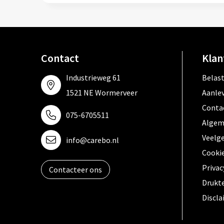
Contact
Klan
Industrieweg 61
Belas
1521 NE Wormerveer
Aanle
Conta
075-6705511
Algem
Veelg
info@carebo.nl
Cooki
Privac
Contacteer ons
Drukt
Discl