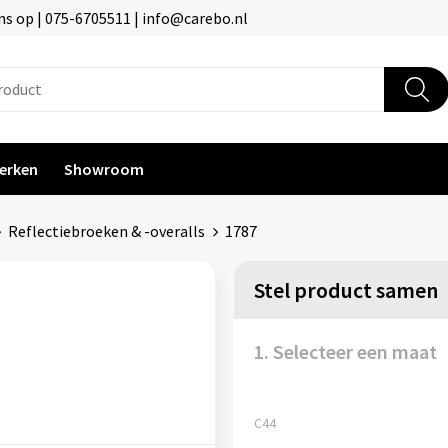
s op | 075-6705511 | info@carebo.nl
erken
Showroom
Reflectiebroeken & -overalls
1787
Stel product samen
1. Selecteer een maat
C44