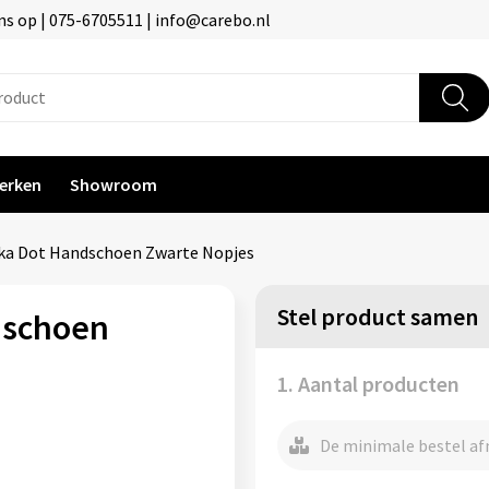
s op | 075-6705511 | info@carebo.nl
erken
Showroom
ka Dot Handschoen Zwarte Nopjes
Stel product samen
dschoen
1. Aantal producten
De minimale bestel afn