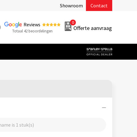
Showroom
Contact
0
Reviews
Offerte aanvraag
Totaal 42 beoordelingen
ame is 1 stuk(s)