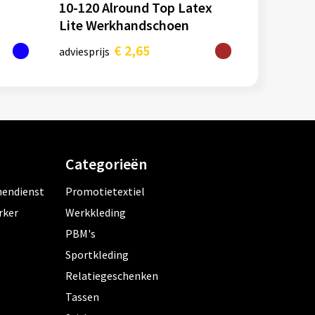
10-120 Alround Top Latex
Lite Werkhandschoen
€ 2,65
adviesprijs
Categorieën
nendienst
Promotietextiel
rker
Werkkleding
PBM's
Sportkleding
Relatiegeschenken
Tassen