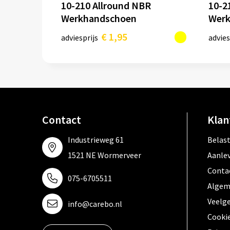
10-210 Allround NBR
10-2
Werkhandschoen
Werk
€ 1,95
adviesprijs
advies
Contact
Klan
Industrieweg 61
Belas
1521 NE Wormerveer
Aanle
Conta
075-6705511
Algem
Veelg
info@carebo.nl
Cooki