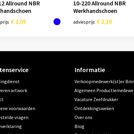
12 Allround NBR
10-220 Allround NBR
handschoen
Werkhandschoen
€ 2,05
€ 2,10
prijs
adviesprijs
tenservice
Informatie
tingdienst
Verkoopmedewerk(st)er Bin
veren artwork
Algemeen Productiemedewe
ct
Vacature Zeefdrukker
ene voorwaarden
Ontdekkingsweken
estelde vragen
Over ons
everklaring
Blog