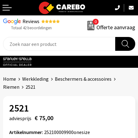
Reviews
0
Terug
Offerte aanvraag
Totaal 42 beoordelingen
Promotiekleding
Werkkleding
Sportkleding
Home
Werkkleding
Beschermers & accessoires
PBM
Riemen
2521
Caps, Mutsen & Sjaals
2521
Handdoeken & Dekens
€ 75,00
adviesprijs
Kinderkleding
Artikelnummer:
252100009900onesize