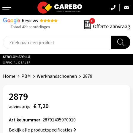
Reviews
0
Terug
Offerte aanvraag
Totaal 42 beoordelingen
Promotiekleding
Werkkleding
Sportkleding
Home
PBM
Werkhandschoenen
2879
PBM
2879
Caps, Mutsen & Sjaals
€ 7,20
adviesprijs
Handdoeken & Dekens
Artikelnummer:
28791405970010
Kinderkleding
Bekijk alle productspecificaties