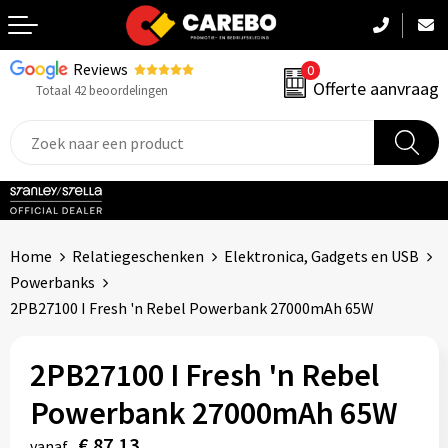
Reviews
0
Terug
Offerte aanvraag
Totaal 42 beoordelingen
Promotiekleding
Werkkleding
Sportkleding
Home
Relatiegeschenken
Elektronica, Gadgets en USB
PBM
Powerbanks
2PB27100 I Fresh 'n Rebel Powerbank 27000mAh 65W
Caps, Mutsen & Sjaals
2PB27100 I Fresh 'n Rebel
Handdoeken & Dekens
Powerbank 27000mAh 65W
Kinderkleding
€ 87,13
vanaf