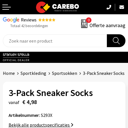
Reviews
0
Terug
Offerte aanvraag
Totaal 42 beoordelingen
Promotiekleding
Werkkleding
Sportkleding
Home
Sportkleding
Sportsokken
3-Pack Sneaker Socks
PBM
3-Pack Sneaker Socks
Caps, Mutsen & Sjaals
€ 4,98
vanaf
Handdoeken & Dekens
Artikelnummer:
S293X
Kinderkleding
Bekijk alle productspecificaties