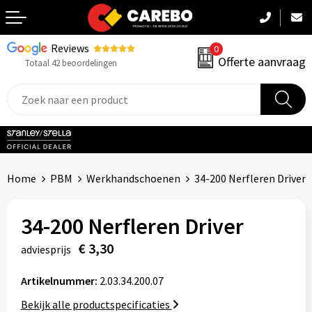
Reviews
0
Terug
Offerte aanvraag
Totaal 42 beoordelingen
Promotiekleding
Werkkleding
Sportkleding
Home
PBM
Werkhandschoenen
34-200 Nerfleren Driver
PBM
34-200 Nerfleren Driver
Caps, Mutsen & Sjaals
€ 3,30
adviesprijs
Handdoeken & Dekens
Artikelnummer:
2.03.34.200.07
Kinderkleding
Bekijk alle productspecificaties