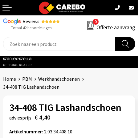
Reviews
0
Terug
Offerte aanvraag
Totaal 42 beoordelingen
Promotiekleding
Werkkleding
Sportkleding
Home
PBM
Werkhandschoenen
PBM
34-408 TIG Lashandschoen
Caps, Mutsen & Sjaals
34-408 TIG Lashandschoen
Handdoeken & Dekens
€ 4,40
adviesprijs
Kinderkleding
Artikelnummer:
2.03.34.408.10