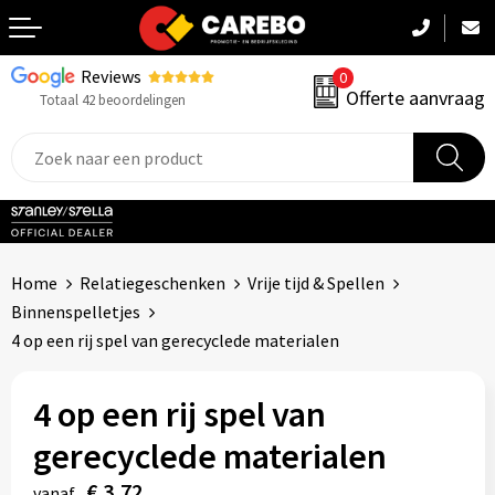
Reviews
0
Terug
Offerte aanvraag
Totaal 42 beoordelingen
Promotiekleding
Werkkleding
Sportkleding
Home
Relatiegeschenken
Vrije tijd & Spellen
PBM
Binnenspelletjes
4 op een rij spel van gerecyclede materialen
Caps, Mutsen & Sjaals
4 op een rij spel van
Handdoeken & Dekens
gerecyclede materialen
Kinderkleding
€ 3,72
vanaf