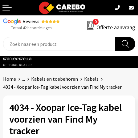
Reviews
0
Terug
Offerte aanvraag
Totaal 42 beoordelingen
Promotiekleding
Werkkleding
Sportkleding
Home
...
Kabels en toebehoren
Kabels
PBM
4034 - Xoopar Ice-Tag kabel voorzien van Find My tracker
Caps, Mutsen & Sjaals
4034 - Xoopar Ice-Tag kabel
Handdoeken & Dekens
voorzien van Find My
tracker
Kinderkleding