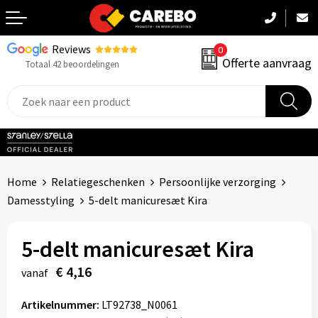
Reviews
0
Terug
Offerte aanvraag
Totaal 42 beoordelingen
Promotiekleding
Werkkleding
Sportkleding
Home
Relatiegeschenken
Persoonlijke verzorging
PBM
Damesstyling
5-delt manicuresæt Kira
Caps, Mutsen & Sjaals
5-delt manicuresæt Kira
Handdoeken & Dekens
€ 4,16
vanaf
Kinderkleding
Artikelnummer:
LT92738_N0061