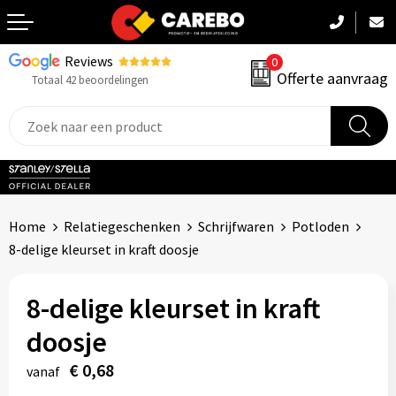
Reviews
0
Terug
Offerte aanvraag
Totaal 42 beoordelingen
Promotiekleding
Werkkleding
Sportkleding
Home
Relatiegeschenken
Schrijfwaren
Potloden
PBM
8-delige kleurset in kraft doosje
Caps, Mutsen & Sjaals
8-delige kleurset in kraft
Handdoeken & Dekens
doosje
€ 0,68
Kinderkleding
vanaf