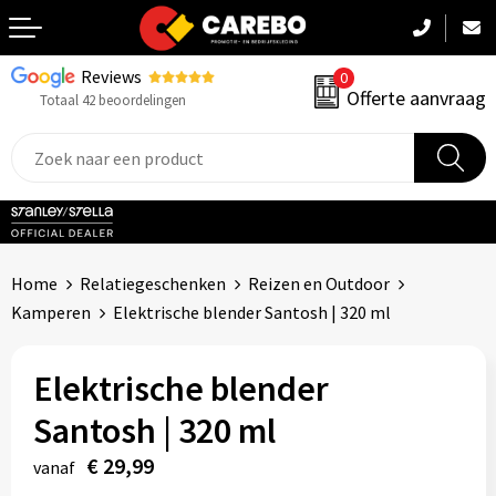
Reviews
0
Terug
Offerte aanvraag
Totaal 42 beoordelingen
Promotiekleding
Werkkleding
Sportkleding
Home
Relatiegeschenken
Reizen en Outdoor
PBM
Kamperen
Elektrische blender Santosh | 320 ml
Caps, Mutsen & Sjaals
Elektrische blender
Handdoeken & Dekens
Santosh | 320 ml
Kinderkleding
€ 29,99
vanaf