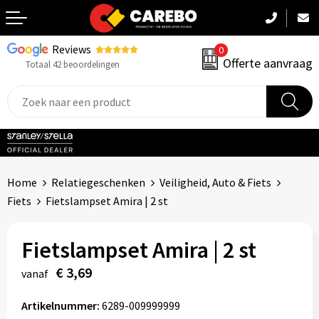
Reviews
0
Terug
Offerte aanvraag
Totaal 42 beoordelingen
Promotiekleding
Werkkleding
Sportkleding
Home
Relatiegeschenken
Veiligheid, Auto & Fiets
PBM
Fiets
Fietslampset Amira | 2 st
Caps, Mutsen & Sjaals
Fietslampset Amira | 2 st
Handdoeken & Dekens
€ 3,69
vanaf
Kinderkleding
Artikelnummer:
6289-009999999