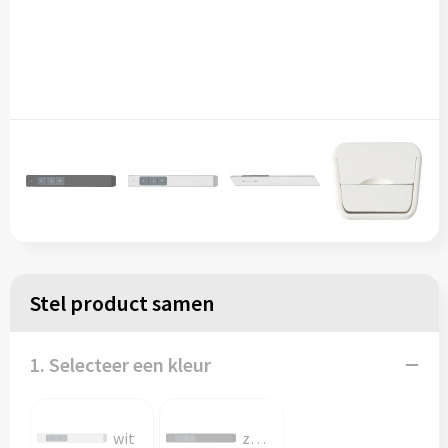
Stel product samen
1. Selecteer een kleur
wit
zwart