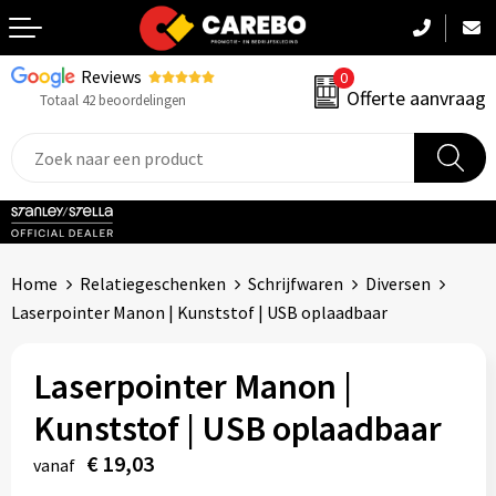
Reviews
0
Terug
Offerte aanvraag
Totaal 42 beoordelingen
Promotiekleding
Werkkleding
Sportkleding
Home
Relatiegeschenken
Schrijfwaren
Diversen
PBM
Laserpointer Manon | Kunststof | USB oplaadbaar
Caps, Mutsen & Sjaals
Laserpointer Manon |
Handdoeken & Dekens
Kunststof | USB oplaadbaar
€ 19,03
Kinderkleding
vanaf