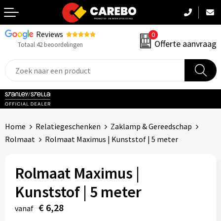
Reviews
0
Terug
Offerte aanvraag
Totaal 42 beoordelingen
Promotiekleding
Werkkleding
Sportkleding
Home
Relatiegeschenken
Zaklamp & Gereedschap
PBM
Rolmaat
Rolmaat Maximus | Kunststof | 5 meter
Caps, Mutsen & Sjaals
Rolmaat Maximus |
Handdoeken & Dekens
Kunststof | 5 meter
Kinderkleding
€ 6,28
vanaf