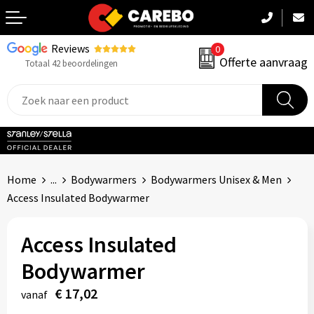
Reviews
0
Terug
Offerte aanvraag
Totaal 42 beoordelingen
Promotiekleding
Werkkleding
Sportkleding
Home
...
Bodywarmers
Bodywarmers Unisex & Men
PBM
Access Insulated Bodywarmer
Caps, Mutsen & Sjaals
Access Insulated
Handdoeken & Dekens
Bodywarmer
€ 17,02
Kinderkleding
vanaf