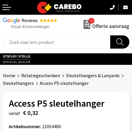
Reviews
0
Terug
Offerte aanvraag
Totaal 42 beoordelingen
Promotiekleding
Werkkleding
Sportkleding
Home
Relatiegeschenken
Sleutelhangers & Lanyards
PBM
Sleutelhangers
Access P5 sleutelhanger
Caps, Mutsen & Sjaals
Access P5 sleutelhanger
Handdoeken & Dekens
€ 0,32
vanaf
Kinderkleding
Artikelnummer:
21054400