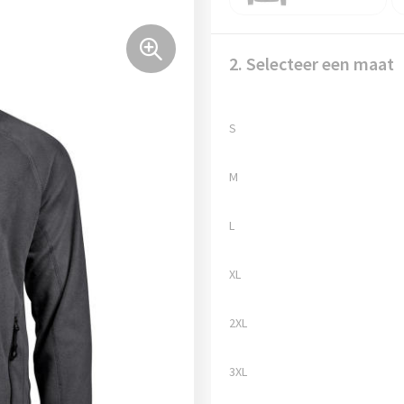
2. Selecteer een maat
S
M
L
XL
2XL
3XL