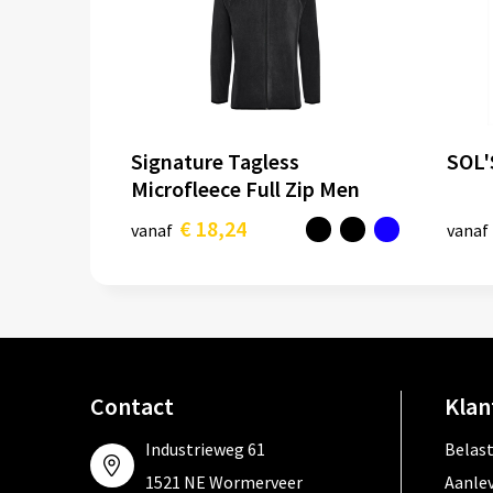
Signature Tagless
SOL'
Microfleece Full Zip Men
€ 18,24
vanaf
vanaf
Contact
Klan
Industrieweg 61
Belas
1521 NE Wormerveer
Aanle