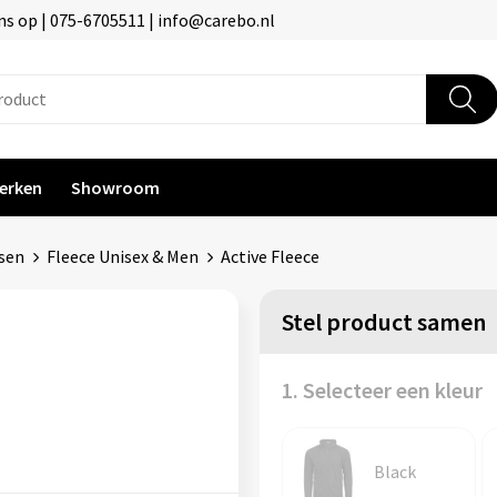
s op | 075-6705511 | info@carebo.nl
erken
Showroom
ssen
Fleece Unisex & Men
Active Fleece
Stel product samen
1. Selecteer een kleur
Black