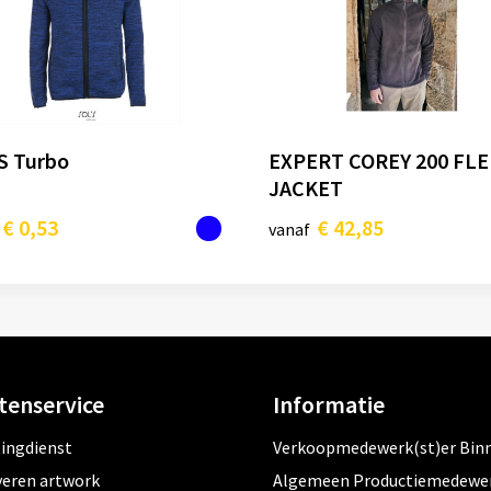
S Turbo
EXPERT COREY 200 FL
JACKET
€ 0,53
€ 42,85
vanaf
tenservice
Informatie
tingdienst
Verkoopmedewerk(st)er Bin
veren artwork
Algemeen Productiemedewe