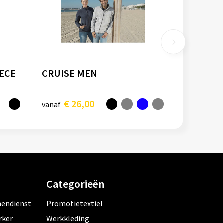
EECE
CRUISE MEN
€ 26,00
vanaf
Categorieën
nendienst
Promotietextiel
rker
Werkkleding