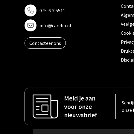
Conta
075-6705511
Algem
Veelg
info@carebo.nl
Cooki
Privac
Contacteer ons
Drukt
Discl
Meld je aan
Schrij
voor onze
onze 
nieuwsbrief