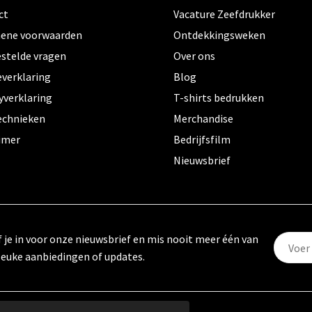
ct
Vacature Zeefdrukker
ene voorwaarden
Ontdekkingsweken
estelde vragen
Over ons
everklaring
Blog
yverklaring
T-shirts bedrukken
echnieken
Merchandise
aimer
Bedrijfsfilm
Nieuwsbrief
f je in voor onze nieuwsbrief en mis nooit meer één van
leuke aanbiedingen of updates.