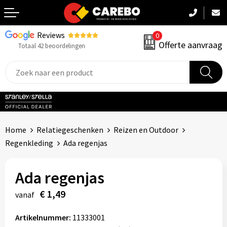
Reviews
0
Terug
Offerte aanvraag
Totaal 42 beoordelingen
Promotiekleding
Werkkleding
Sportkleding
Home
Relatiegeschenken
Reizen en Outdoor
PBM
Regenkleding
Ada regenjas
Caps, Mutsen & Sjaals
Ada regenjas
Handdoeken & Dekens
€ 1,49
vanaf
Kinderkleding
Artikelnummer:
11333001