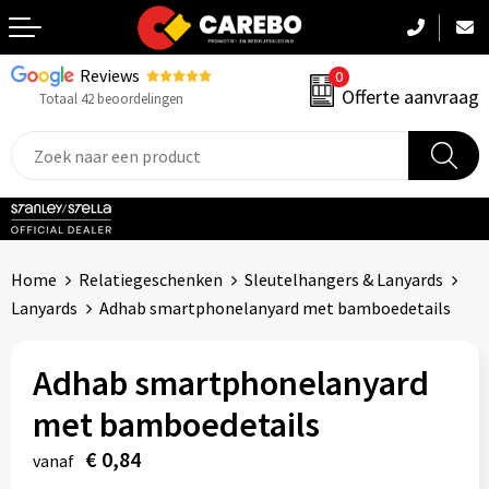
Reviews
0
Terug
Offerte aanvraag
Totaal 42 beoordelingen
Promotiekleding
Werkkleding
Sportkleding
Home
Relatiegeschenken
Sleutelhangers & Lanyards
PBM
Lanyards
Adhab smartphonelanyard met bamboedetails
Caps, Mutsen & Sjaals
Adhab smartphonelanyard
Handdoeken & Dekens
met bamboedetails
Kinderkleding
€ 0,84
vanaf