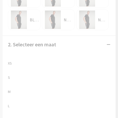
BLACK / WHITE
NAVY
NAVY / ROYAL
2. Selecteer een maat
XS
S
M
L