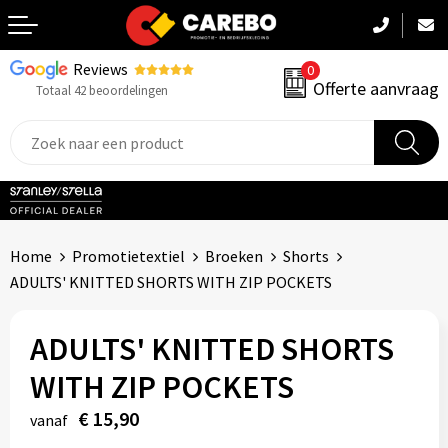
Reviews
0
Terug
Offerte aanvraag
Totaal 42 beoordelingen
Promotiekleding
Werkkleding
Sportkleding
Home
Promotietextiel
Broeken
Shorts
PBM
ADULTS' KNITTED SHORTS WITH ZIP POCKETS
Caps, Mutsen & Sjaals
ADULTS' KNITTED SHORTS
Handdoeken & Dekens
WITH ZIP POCKETS
€ 15,90
Kinderkleding
vanaf