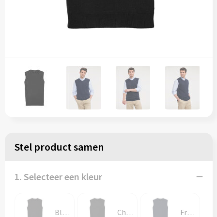
Stel product samen
1. Selecteer een kleur
Black
Charcoal Marl
French Navy