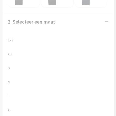
2. Selecteer een maat
2XS
XS
S
M
L
XL