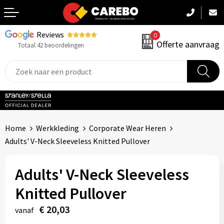
Reviews
0
Terug
Offerte aanvraag
Totaal 42 beoordelingen
Promotiekleding
Werkkleding
Sportkleding
Home
Werkkleding
Corporate Wear Heren
PBM
Adults' V-Neck Sleeveless Knitted Pullover
Caps, Mutsen & Sjaals
Adults' V-Neck Sleeveless
Handdoeken & Dekens
Knitted Pullover
€ 20,03
Kinderkleding
vanaf