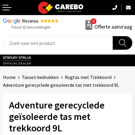
Reviews
0
Terug
Offerte aanvraag
Totaal 42 beoordelingen
Promotiekleding
Werkkleding
Sportkleding
Home
Tassen bedrukken
Rugtas met Trekkoord
PBM
Adventure gerecyclede geïsoleerde tas met trekkoord 9L
Caps, Mutsen & Sjaals
Adventure gerecyclede
Handdoeken & Dekens
geïsoleerde tas met
trekkoord 9L
Kinderkleding