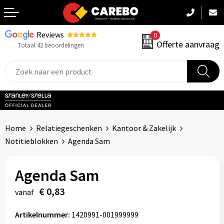
Reviews
0
Terug
Offerte aanvraag
Totaal 42 beoordelingen
Promotiekleding
Werkkleding
Sportkleding
Home
Relatiegeschenken
Kantoor & Zakelijk
PBM
Notitieblokken
Agenda Sam
Caps, Mutsen & Sjaals
Agenda Sam
Handdoeken & Dekens
€ 0,83
vanaf
Kinderkleding
Artikelnummer:
1420991-001999999