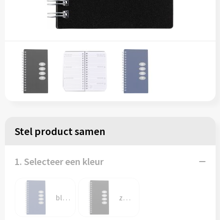
Stel product samen
1. Selecteer een kleur
blauw
zwart