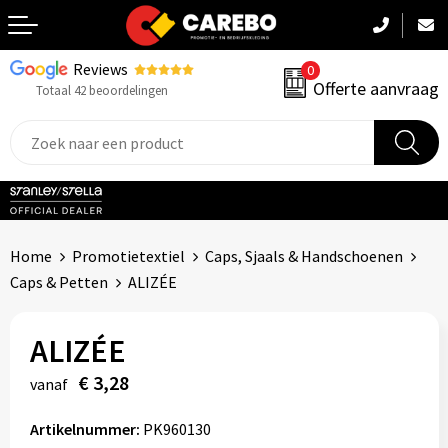
Reviews
0
Terug
Offerte aanvraag
Totaal 42 beoordelingen
Promotiekleding
Werkkleding
Sportkleding
Home
Promotietextiel
Caps, Sjaals & Handschoenen
PBM
Caps & Petten
ALIZÉE
Caps, Mutsen & Sjaals
ALIZÉE
Handdoeken & Dekens
€ 3,28
vanaf
Kinderkleding
Artikelnummer:
PK960130