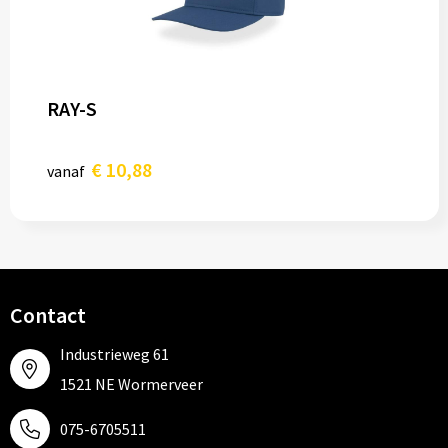
RAY-S
€ 10,88
vanaf
Contact
Industrieweg 61
1521 NE Wormerveer
075-6705511