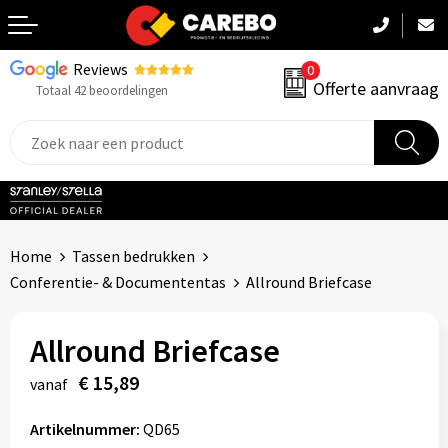
Reviews
0
Terug
Offerte aanvraag
Totaal 42 beoordelingen
Promotiekleding
Werkkleding
Sportkleding
Home
Tassen bedrukken
PBM
Conferentie- & Documententas
Allround Briefcase
Caps, Mutsen & Sjaals
Allround Briefcase
Handdoeken & Dekens
€ 15,89
vanaf
Kinderkleding
Artikelnummer:
QD65