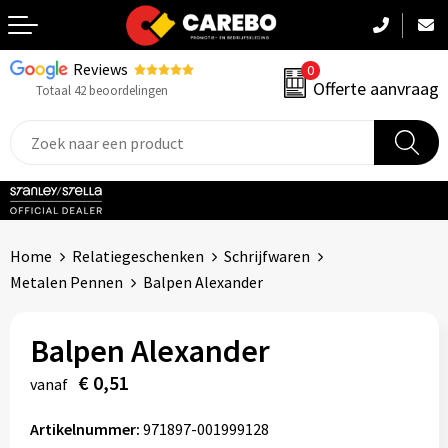
Reviews
0
Terug
Offerte aanvraag
Totaal 42 beoordelingen
Promotiekleding
Werkkleding
Sportkleding
Home
Relatiegeschenken
Schrijfwaren
PBM
Metalen Pennen
Balpen Alexander
Caps, Mutsen & Sjaals
Balpen Alexander
Handdoeken & Dekens
€ 0,51
vanaf
Kinderkleding
Artikelnummer:
971897-001999128