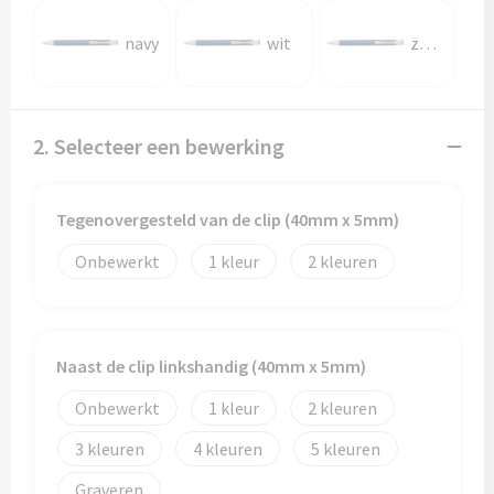
navy
wit
zwart
2. Selecteer een bewerking
Tegenovergesteld van de clip (40mm x 5mm)
Onbewerkt
1
2
Naast de clip linkshandig (40mm x 5mm)
Onbewerkt
1
2
3
4
5
Graveren