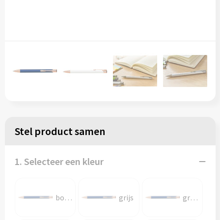
Stel product samen
1. Selecteer een kleur
bordeaux
grijs
groen