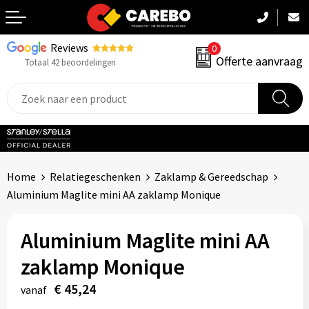
Reviews
0
Terug
Offerte aanvraag
Totaal 42 beoordelingen
Promotiekleding
Werkkleding
Sportkleding
Home
Relatiegeschenken
Zaklamp & Gereedschap
PBM
Aluminium Maglite mini AA zaklamp Monique
Caps, Mutsen & Sjaals
Aluminium Maglite mini AA
Handdoeken & Dekens
zaklamp Monique
€ 45,24
Kinderkleding
vanaf