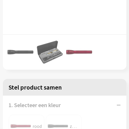
Stel product samen
1. Selecteer een kleur
rood
zwart