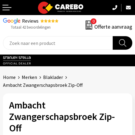
Reviews
0
Terug
Offerte aanvraag
Totaal 42 beoordelingen
Promotiekleding
Werkkleding
Sportkleding
Home
Merken
Blaklader
PBM
Ambacht Zwangerschapsbroek Zip-Off
Caps, Mutsen & Sjaals
Ambacht
Handdoeken & Dekens
Zwangerschapsbroek Zip-
Off
Kinderkleding