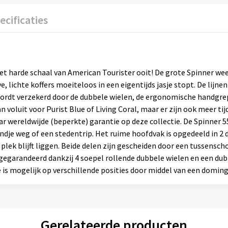
ecificaties
 met harde schaal van American Tourister ooit! De grote Spinner we
, lichte koffers moeiteloos in een eigentijds jasje stopt. De lijne
rdt verzekerd door de dubbele wielen, de ergonomische handgrepe
voluit voor Purist Blue of Living Coral, maar er zijn ook meer tij
aar wereldwijde (beperkte) garantie op deze collectie. De Spinner 5
ndje weg of een stedentrip. Het ruime hoofdvak is opgedeeld in 2 d
plek blijft liggen. Beide delen zijn gescheiden door een tussenscho
egarandeerd dankzij 4 soepel rollende dubbele wielen en een dubb
e is mogelijk op verschillende posities door middel van een doming
Gerelateerde producten