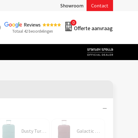
Showroom
Contact
0
Reviews
Offerte aanvraag
Totaal 42 beoordelingen
Dusty Turquoise
Galactic Mauve