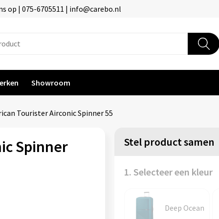
s op | 075-6705511 | info@carebo.nl
erken
Showroom
ican Tourister Airconic Spinner 55
Stel product samen
ic Spinner
1. Selecteer een kleur
Deep Ocean