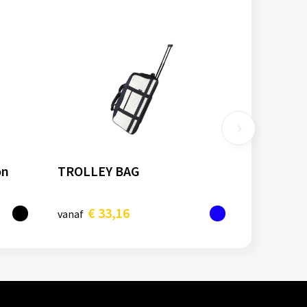
on
TROLLEY BAG
€ 33,16
vanaf