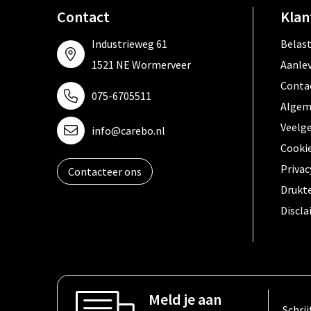
Contact
Klan
Industrieweg 61
Belas
1521 NE Wormerveer
Aanle
Conta
075-6705511
Algem
Veelg
info@carebo.nl
Cooki
Privac
Contacteer ons
Drukt
Discl
Meld je aan
Schrij