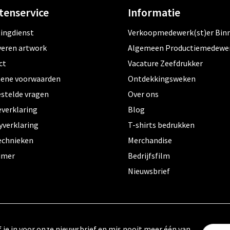
tenservice
Informatie
tingdienst
Verkoopmedewerk(st)er Bin
veren artwork
Algemeen Productiemedewe
ct
Vacature Zeefdrukker
ene voorwaarden
Ontdekkingsweken
estelde vragen
Over ons
everklaring
Blog
yverklaring
T-shirts bedrukken
echnieken
Merchandise
aimer
Bedrijfsfilm
Nieuwsbrief
f je in voor onze nieuwsbrief en mis nooit meer één van