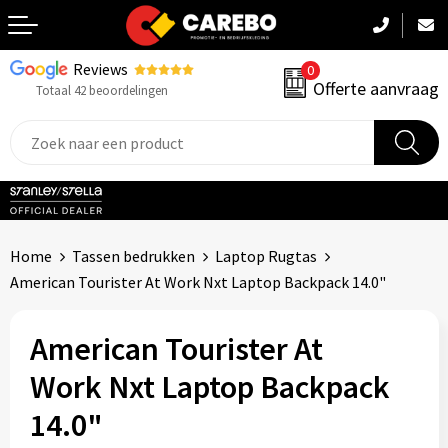
Reviews
0
Terug
Offerte aanvraag
Totaal 42 beoordelingen
Promotiekleding
Werkkleding
Sportkleding
Home
Tassen bedrukken
Laptop Rugtas
PBM
American Tourister At Work Nxt Laptop Backpack 14.0"
Caps, Mutsen & Sjaals
American Tourister At
Handdoeken & Dekens
Work Nxt Laptop Backpack
14.0"
Kinderkleding