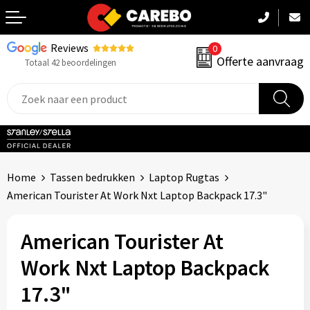
Reviews
0
Terug
Offerte aanvraag
Totaal 42 beoordelingen
Promotiekleding
Werkkleding
Sportkleding
Home
Tassen bedrukken
Laptop Rugtas
PBM
American Tourister At Work Nxt Laptop Backpack 17.3"
Caps, Mutsen & Sjaals
American Tourister At
Handdoeken & Dekens
Work Nxt Laptop Backpack
17.3"
Kinderkleding