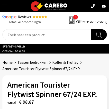
Reviews
0
Terug
Offerte aanvraag
Totaal 42 beoordelingen
Promotiekleding
Werkkleding
Sportkleding
Home
Tassen bedrukken
Koffer & Trolley
PBM
American Tourister Flytwist Spinner 67/24 EXP.
Caps, Mutsen & Sjaals
American Tourister
Handdoeken & Dekens
Flytwist Spinner 67/24 EXP.
€ 98,87
Kinderkleding
vanaf