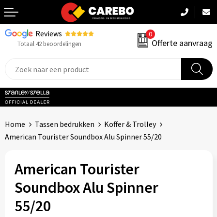
Reviews
0
Terug
Offerte aanvraag
Totaal 42 beoordelingen
Promotiekleding
Werkkleding
Sportkleding
Home
Tassen bedrukken
Koffer & Trolley
PBM
American Tourister Soundbox Alu Spinner 55/20
Caps, Mutsen & Sjaals
American Tourister
Handdoeken & Dekens
Soundbox Alu Spinner
55/20
Kinderkleding