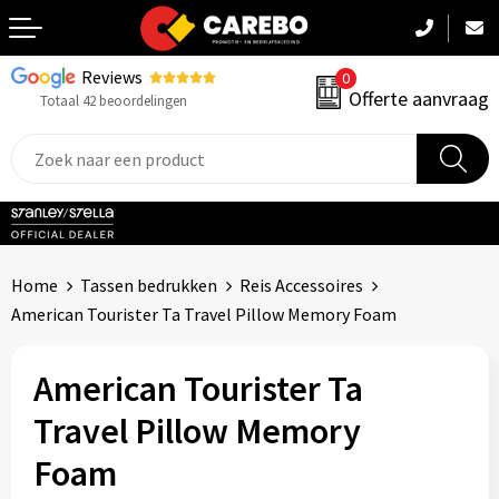
Reviews
0
Terug
Offerte aanvraag
Totaal 42 beoordelingen
Promotiekleding
Werkkleding
Sportkleding
Home
Tassen bedrukken
Reis Accessoires
PBM
American Tourister Ta Travel Pillow Memory Foam
Caps, Mutsen & Sjaals
American Tourister Ta
Handdoeken & Dekens
Travel Pillow Memory
Foam
Kinderkleding