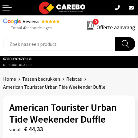
Reviews
0
Terug
Offerte aanvraag
Totaal 42 beoordelingen
Promotiekleding
Werkkleding
Sportkleding
Home
Tassen bedrukken
Reistas
PBM
American Tourister Urban Tide Weekender Duffle
Caps, Mutsen & Sjaals
American Tourister Urban
Handdoeken & Dekens
Tide Weekender Duffle
€ 44,33
Kinderkleding
vanaf