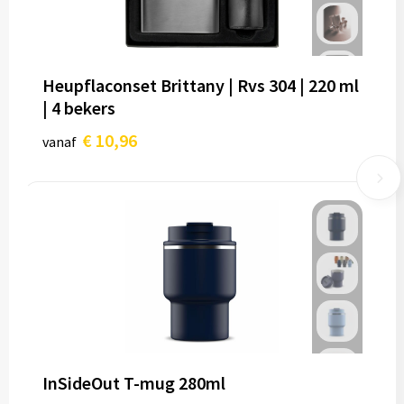
Heupflaconset Brittany | Rvs 304 | 220 ml
| 4 bekers
€ 10,96
vanaf
InSideOut T-mug 280ml