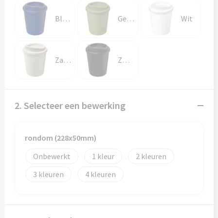
Blauw
Gemêleerd groen
Wit
Zandsteen
Zwart
2. Selecteer een bewerking
rondom (228x50mm)
Onbewerkt
1
2
3
4