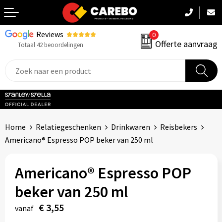
Reviews
0
Terug
Offerte aanvraag
Totaal 42 beoordelingen
Promotiekleding
Werkkleding
Sportkleding
Home
Relatiegeschenken
Drinkwaren
Reisbekers
PBM
Americano® Espresso POP beker van 250 ml
Caps, Mutsen & Sjaals
Americano® Espresso POP
Handdoeken & Dekens
beker van 250 ml
€ 3,55
Kinderkleding
vanaf