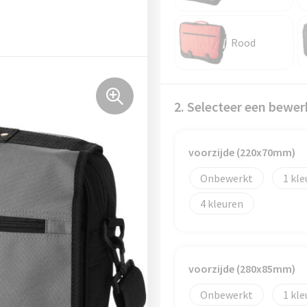
Rood
2. Selecteer een bewer
voorzijde (220x70mm)
Onbewerkt
1
4
voorzijde (280x85mm)
Onbewerkt
1