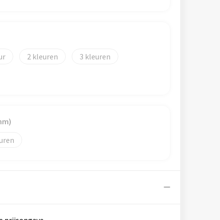
2
3
mm)
uren
e prijsopgave.