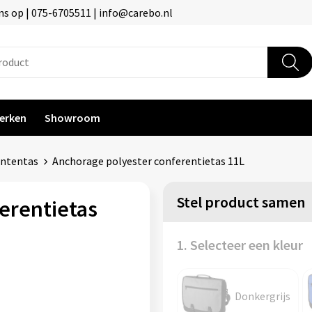
s op | 075-6705511 | info@carebo.nl
erken
Showroom
ententas
Anchorage polyester conferentietas 11L
Stel product samen
erentietas
1. Selecteer een kleur
Donkergrijs