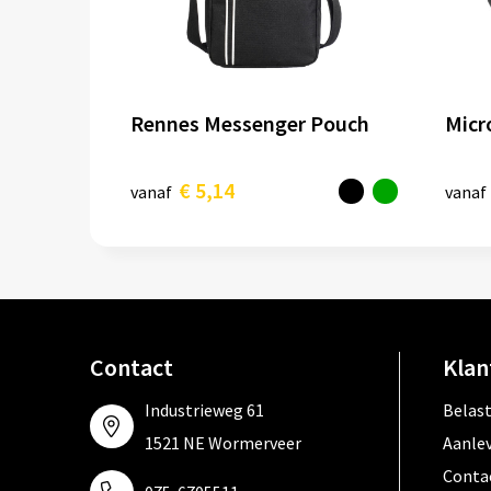
Rennes Messenger Pouch
Micr
€ 5,14
vanaf
vanaf
Contact
Klan
Industrieweg 61
Belas
1521 NE Wormerveer
Aanle
Conta