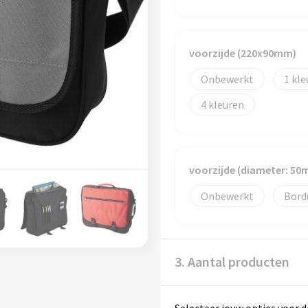
voorzijde (220x90mm)
Onbewerkt
1
4
voorzijde (diameter: 50
Onbewerkt
Bord
3. Aantal producten
Selecteer jouw opties voor d