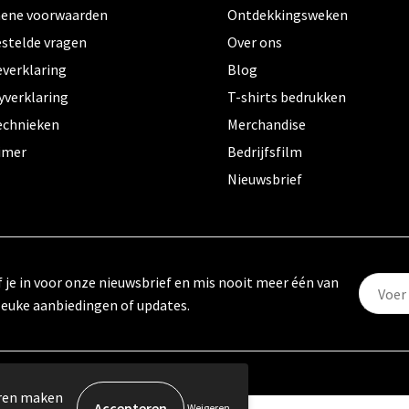
ene voorwaarden
Ontdekkingsweken
estelde vragen
Over ons
everklaring
Blog
yverklaring
T-shirts bedrukken
echnieken
Merchandise
aimer
Bedrijfsfilm
Nieuwsbrief
f je in voor onze nieuwsbrief en mis nooit meer één van
leuke aanbiedingen of updates.
eren maken
Weigeren