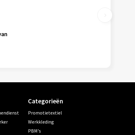
van
Categorieën
nendienst
Promotietextiel
rker
Werkkleding
PBM's