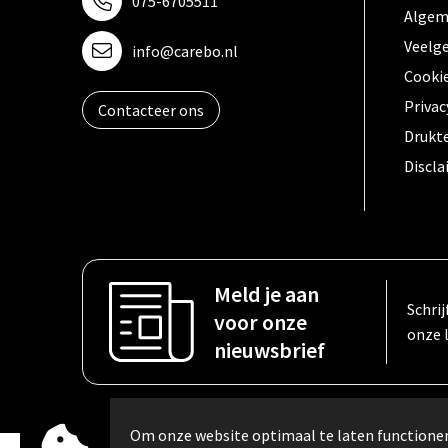
075-6705511
Algem
Veelg
info@carebo.nl
Cooki
Privac
Contacteer ons
Drukt
Discl
Meld je aan
Schrij
voor onze
onze 
nieuwsbrief
Om onze website optimaal te laten function