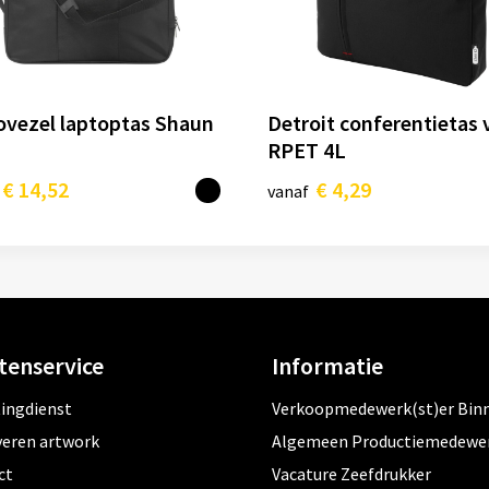
ovezel laptoptas Shaun
Detroit conferentietas 
RPET 4L
€ 14,52
€ 4,29
vanaf
tenservice
Informatie
tingdienst
Verkoopmedewerk(st)er Bin
veren artwork
Algemeen Productiemedewe
ct
Vacature Zeefdrukker