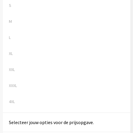
S
M
L
XL
XXL
XXXL
4XL
Selecteer jouw opties voor de prijsopgave.