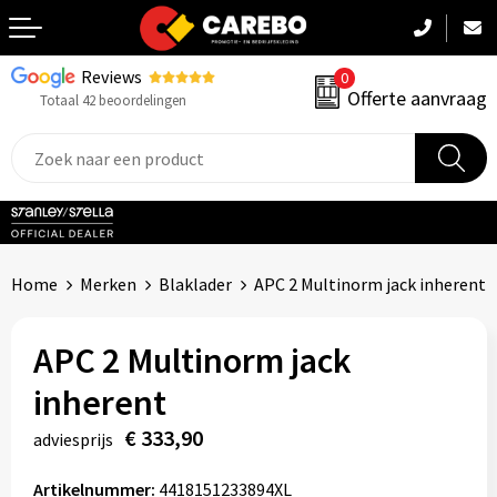
Reviews
0
Terug
Offerte aanvraag
Totaal 42 beoordelingen
Promotiekleding
Werkkleding
Sportkleding
Home
Merken
Blaklader
APC 2 Multinorm jack inherent
PBM
APC 2 Multinorm jack
Caps, Mutsen & Sjaals
inherent
Handdoeken & Dekens
€ 333,90
adviesprijs
Kinderkleding
Artikelnummer:
4418151233894XL