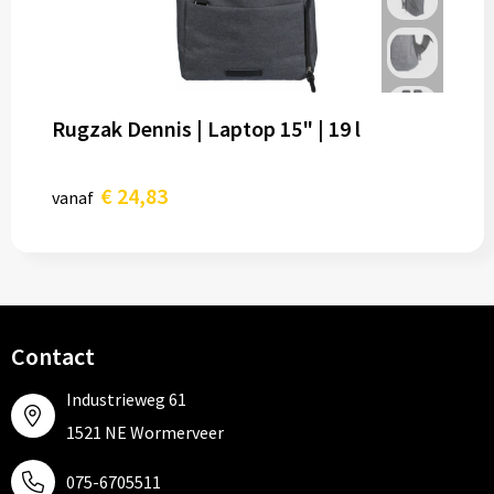
Rugzak Dennis | Laptop 15" | 19 l
€ 24,83
vanaf
Contact
Industrieweg 61
1521 NE Wormerveer
075-6705511