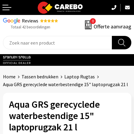
Reviews
0
Terug
Offerte aanvraag
Totaal 42 beoordelingen
Promotiekleding
Werkkleding
Sportkleding
Home
Tassen bedrukken
Laptop Rugtas
PBM
Aqua GRS gerecyclede waterbestendige 15" laptoprugzak 21 l
Caps, Mutsen & Sjaals
Aqua GRS gerecyclede
Handdoeken & Dekens
waterbestendige 15"
laptoprugzak 21 l
Kinderkleding