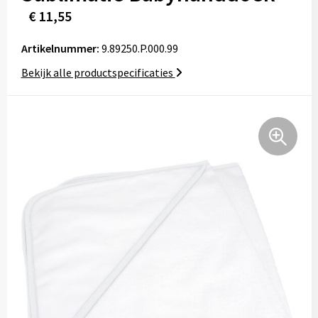
Tassen
€ 11,55
Relatiegeschenken
Artikelnummer:
9.89250.P.000.99
Bekijk alle productspecificaties
Stickers