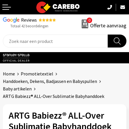
Reviews
0
Terug
Offerte aanvraag
Totaal 42 beoordelingen
Promotiekleding
Werkkleding
Sportkleding
Home
Promotietextiel
PBM
Handdoeken, Dekens, Badjassen en Babyspullen
Baby artikelen
Caps, Mutsen & Sjaals
ARTG Babiezz® ALL-Over Sublimatie Babyhanddoek
Handdoeken & Dekens
ARTG Babiezz® ALL-Over
Kinderkleding
Sublimatie Babyhanddoek