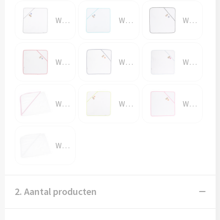
White\Anthracite Grey
White\Aqua Blue
White\Black
White\Fire Red
White\French Navy
White\Light Blue
White\Light Pink
White\Lime Green
White\Pink
White\White
2. Aantal producten