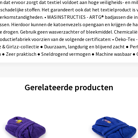
m dat ervoor zorgt dat textiel voldoet aan hoge veiligheids- en m
n schadelijke stoffen. Het garandeert ook dat het textielproduct 
e werkomstandigheden. • WASINSTRUCTIES - ARTG® badjassen die i
assen. Hierdoor kunnen de katoenvezels opengaan en krijgen de h
drogen. Gebruik geen wasverzachter of bleekmiddel. Chemicaliën
ductiefabriek voorzien van de volgende certificaten: • Öeko-Tex -
& Girlzz-collectie ● Duurzaam, langdurig en blijvend zacht ● Pe
ren ● Zeer praktisch ● Sneldrogend vermogen ● Machine wasbaar ● 
Gerelateerde producten