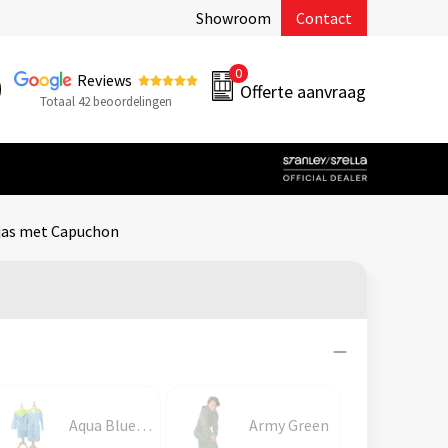
Showroom
Contact
0
Reviews
Offerte aanvraag
Totaal 42 beoordelingen
jas met Capuchon
Aqua Blue\Lime Green
Army Green