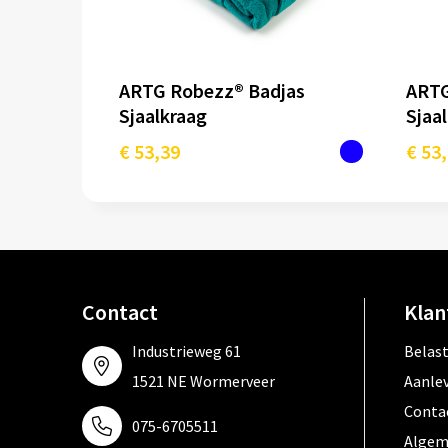
ARTG Robezz® Badjas
ARTG
Sjaalkraag
Sjaa
€ 53,39
€ 53
Contact
Klan
Industrieweg 61
Belas
1521 NE Wormerveer
Aanle
Conta
075-6705511
Algem