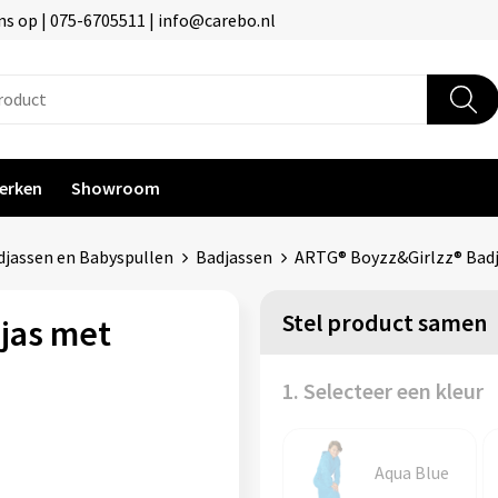
s op | 075-6705511 | info@carebo.nl
erken
Showroom
jassen en Babyspullen
Badjassen
ARTG® Boyzz&Girlzz® Bad
Stel product samen
jas met
1. Selecteer een kleur
Aqua Blue