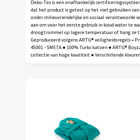
Öeko-Tex is een onafhankelijk certificeringssystee
dat het product is getest op het niet gebruiken va
onder milieuvriendelijke en sociaal verantwoord
aan om voor het eerste gebruik in koud water te w
droogtrommel op lagere temperatuur of hang ze te 
Geproduceerd volgens ARTG® veiligheidsregels • Pro
45001 - SMETA ● 100% Turks katoen ● ARTG® Boyzz 
collectie van hoge kwaliteit ● Verschillende kleu