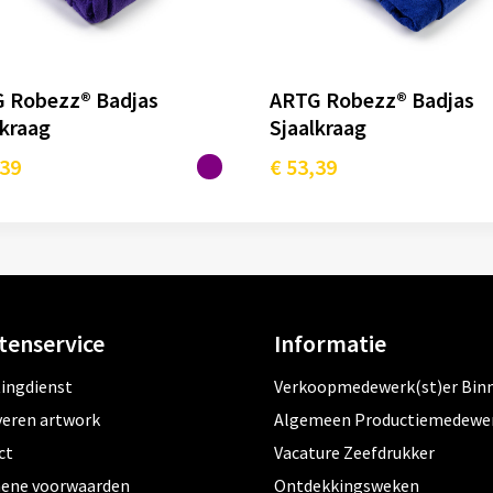
 Robezz® Badjas
ARTG Robezz® Badjas
lkraag
Sjaalkraag
,39
€ 53,39
tenservice
Informatie
tingdienst
Verkoopmedewerk(st)er Bin
veren artwork
Algemeen Productiemedewe
ct
Vacature Zeefdrukker
ene voorwaarden
Ontdekkingsweken