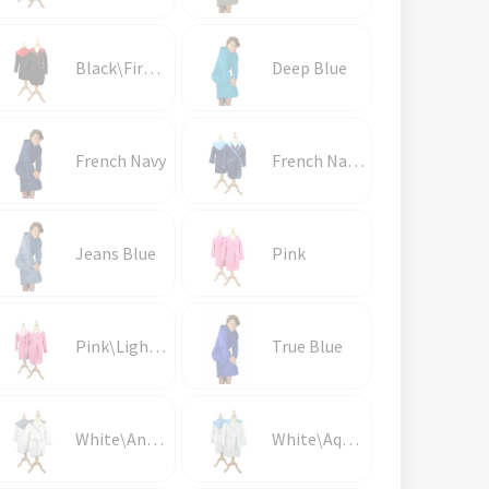
Black\Fire Red
Deep Blue
French Navy
French Navy\Aqua Blue
Jeans Blue
Pink
Pink\Light Pink\Pink
True Blue
White\Anthracite Grey
White\Aqua Blue