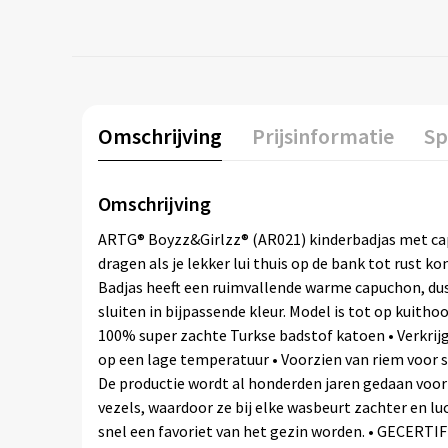
Omschrijving
Prijsinformatie
Sp
Omschrijving
ARTG® Boyzz&Girlzz® (AR021) kinderbadjas met cap
dragen als je lekker lui thuis op de bank tot rust
Badjas heeft een ruimvallende warme capuchon, dus
sluiten in bijpassende kleur. Model is tot op kuith
100% super zachte Turkse badstof katoen • Verkrij
op een lage temperatuur • Voorzien van riem voor 
De productie wordt al honderden jaren gedaan voor
vezels, waardoor ze bij elke wasbeurt zachter en l
snel een favoriet van het gezin worden. • GECERTI