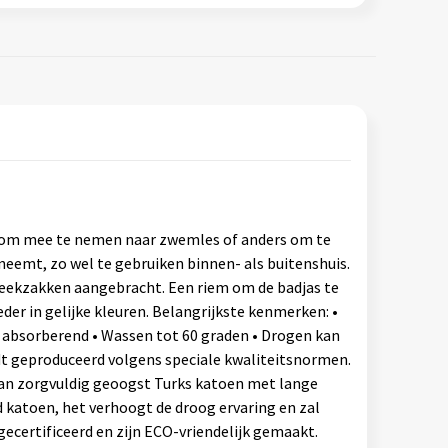
k om mee te nemen naar zwemles of anders om te
neemt, zo wel te gebruiken binnen- als buitenshuis.
teekzakken aangebracht. Een riem om de badjas te
der in gelijke kleuren. Belangrijkste kenmerken: •
t absorberend • Wassen tot 60 graden • Drogen kan
dt geproduceerd volgens speciale kwaliteitsnormen.
van zorgvuldig geoogst Turks katoen met lange
d katoen, het verhoogt de droog ervaring en zal
certificeerd en zijn ECO-vriendelijk gemaakt.