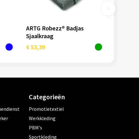
ARTG Robezz® Badjas
Sjaalkraag
€ 53,39
Categorieën
nendienst
Promotietextiel
rker
Werkkleding
PBM's
Sportkleding