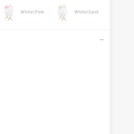
White\Pink
White\Sand