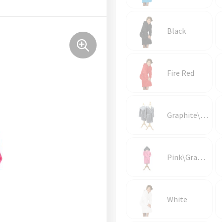
Black
Fire Red
Graphite\Anthracite Grey
Pink\Graphite
White