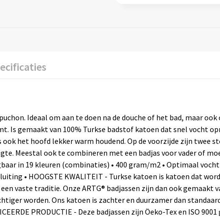
ecificaties
uchon. Ideaal om aan te doen na de douche of het bad, maar oo
 komt. Is gemaakt van 100% Turkse badstof katoen dat snel vocht op
 ook het hoofd lekker warm houdend. Op de voorzijde zijn twee s
oogte. Meestal ook te combineren met een badjas voor vader of moe
gbaar in 19 kleuren (combinaties) • 400 gram/m2 • Optimaal voch
sluiting • HOOGSTE KWALITEIT - Turkse katoen is katoen dat wor
 een vaste traditie. Onze ARTG® badjassen zijn dan ook gemaakt 
uchtiger worden. Ons katoen is zachter en duurzamer dan standaar
FICEERDE PRODUCTIE - Deze badjassen zijn Öeko-Tex en ISO 9001 ge