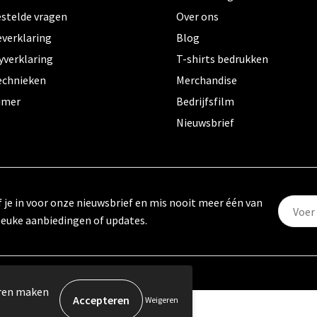
estelde vragen
Over ons
everklaring
Blog
yverklaring
T-shirts bedrukken
echnieken
Merchandise
aimer
Bedrijfsfilm
Nieuwsbrief
f je in voor onze nieuwsbrief en mis nooit meer één van
leuke aanbiedingen of updates.
eren maken
Weigeren