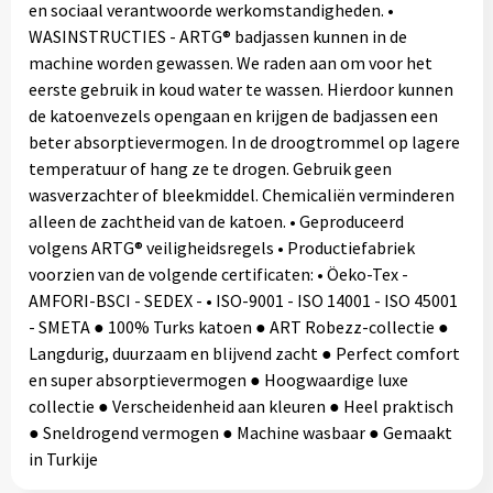
en sociaal verantwoorde werkomstandigheden. •
WASINSTRUCTIES - ARTG® badjassen kunnen in de
machine worden gewassen. We raden aan om voor het
eerste gebruik in koud water te wassen. Hierdoor kunnen
de katoenvezels opengaan en krijgen de badjassen een
beter absorptievermogen. In de droogtrommel op lagere
temperatuur of hang ze te drogen. Gebruik geen
wasverzachter of bleekmiddel. Chemicaliën verminderen
alleen de zachtheid van de katoen. • Geproduceerd
volgens ARTG® veiligheidsregels • Productiefabriek
voorzien van de volgende certificaten: • Öeko-Tex -
AMFORI-BSCI - SEDEX - • ISO-9001 - ISO 14001 - ISO 45001
- SMETA ● 100% Turks katoen ● ART Robezz-collectie ●
Langdurig, duurzaam en blijvend zacht ● Perfect comfort
en super absorptievermogen ● Hoogwaardige luxe
collectie ● Verscheidenheid aan kleuren ● Heel praktisch
● Sneldrogend vermogen ● Machine wasbaar ● Gemaakt
in Turkije