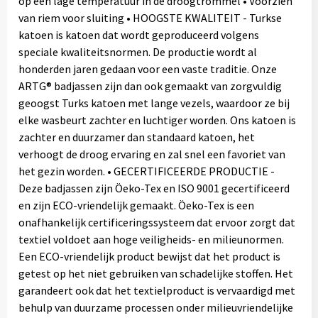
op een lage temperatuur in de droogtrommel • Voorzien
van riem voor sluiting • HOOGSTE KWALITEIT - Turkse
katoen is katoen dat wordt geproduceerd volgens
speciale kwaliteitsnormen. De productie wordt al
honderden jaren gedaan voor een vaste traditie. Onze
ARTG® badjassen zijn dan ook gemaakt van zorgvuldig
geoogst Turks katoen met lange vezels, waardoor ze bij
elke wasbeurt zachter en luchtiger worden. Ons katoen is
zachter en duurzamer dan standaard katoen, het
verhoogt de droog ervaring en zal snel een favoriet van
het gezin worden. • GECERTIFICEERDE PRODUCTIE -
Deze badjassen zijn Öeko-Tex en ISO 9001 gecertificeerd
en zijn ECO-vriendelijk gemaakt. Öeko-Tex is een
onafhankelijk certificeringssysteem dat ervoor zorgt dat
textiel voldoet aan hoge veiligheids- en milieunormen.
Een ECO-vriendelijk product bewijst dat het product is
getest op het niet gebruiken van schadelijke stoffen. Het
garandeert ook dat het textielproduct is vervaardigd met
behulp van duurzame processen onder milieuvriendelijke