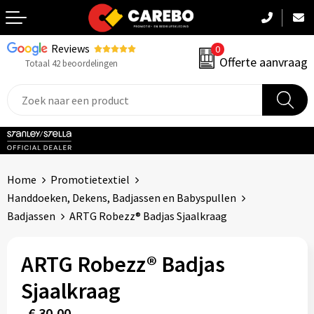
Reviews
0
Terug
Offerte aanvraag
Totaal 42 beoordelingen
Promotiekleding
Werkkleding
Sportkleding
Home
Promotietextiel
PBM
Handdoeken, Dekens, Badjassen en Babyspullen
Badjassen
ARTG Robezz® Badjas Sjaalkraag
Caps, Mutsen & Sjaals
ARTG Robezz® Badjas
Handdoeken & Dekens
Sjaalkraag
Kinderkleding
€ 30,00