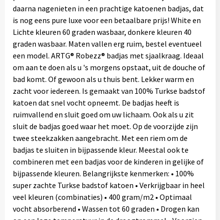
daarna nagenieten in een prachtige katoenen badjas, dat
is nog eens pure luxe voor een betaalbare prijs! White en
Lichte kleuren 60 graden wasbaar, donkere kleuren 40
graden wasbaar. Maten vallen erg ruim, bestel eventueel
een model. ARTG® Robezz® badjas met sjaalkraag. Ideaal
om aan te doen als u 's morgens opstaat, uit de douche of
bad komt. Of gewoon als u thuis bent. Lekker warm en
zacht voor iedereen. Is gemaakt van 100% Turkse badstof
katoen dat snel vocht opneemt. De badjas heeft is
ruimvallend en sluit goed om uw lichaam. Ook als u zit
sluit de badjas goed waar het moet. Op de voorzijde zijn
twee steekzakken aangebracht. Met een riem om de
badjas te sluiten in bijpassende kleur. Meestal ook te
combineren met een badjas voor de kinderen in gelijke of
bijpassende kleuren. Belangrijkste kenmerken: • 100%
super zachte Turkse badstof katoen • Verkrijgbaar in heel
veel kleuren (combinaties) • 400 gram/m2 • Optimaal
vocht absorberend • Wassen tot 60 graden • Drogen kan